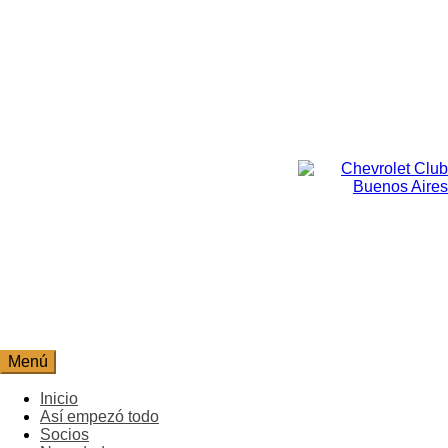
Ir
al
contenido
Chevrolet Club
Chevrolet Club
Buenos Aires
Buenos Aires
Menú
Inicio
Así empezó todo
Socios