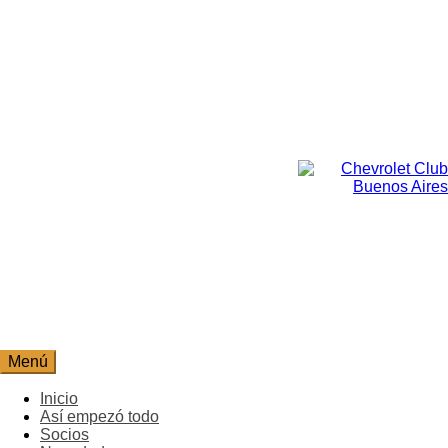
Ir
al
contenido
Chevrolet Club
Chevrolet Club
Buenos Aires
Buenos Aires
Menú
Inicio
Así empezó todo
Socios